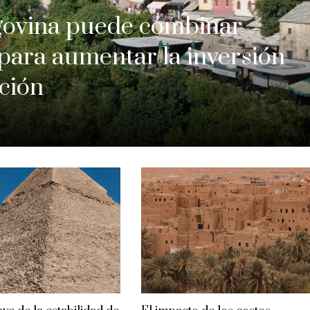
govina puede combinar
 para aumentar la inversión
ación