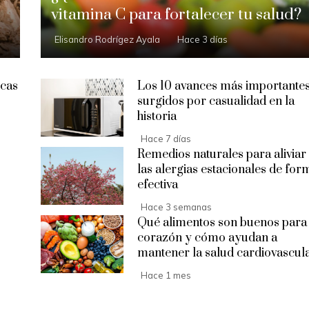
vitamina C para fortalecer tu salud?
Elisandro Rodrígez Ayala
Hace 3 días
cas
Los 10 avances más importante
surgidos por casualidad en la
historia
Hace 7 días
Remedios naturales para aliviar
las alergias estacionales de for
efectiva
Hace 3 semanas
Qué alimentos son buenos para 
corazón y cómo ayudan a
mantener la salud cardiovascul
Hace 1 mes