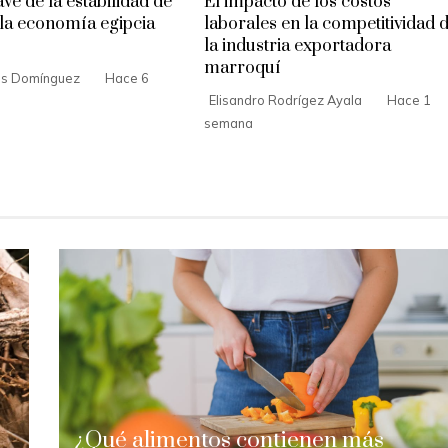
ave de la estabilidad de
El impacto de los costos
 la economía egipcia
laborales en la competitividad 
la industria exportadora
marroquí
s Domínguez
Hace 6
Elisandro Rodrígez Ayala
Hace 1
semana
¿Qué alimentos contienen más