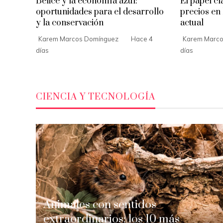
Belice y la economía azul:
El papel cl
oportunidades para el desarrollo
precios en
y la conservación
actual
Karem Marcos Domínguez
Hace 4
Karem Marco
días
días
CIENCIA Y TECNOLOGÍA
Animales con sentidos
extraordinarios: los 10 más