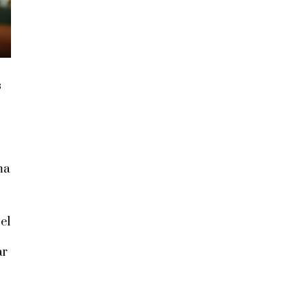
s
ma
el
ar