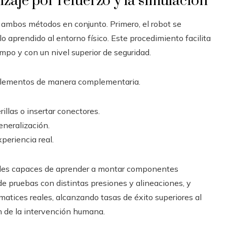
izaje por refuerzo y la simulación
ambos métodos en conjunto. Primero, el robot se
o aprendido al entorno físico. Este procedimiento facilita
mpo y con un nivel superior de seguridad.
s elementos de manera complementaria.
llas o insertar conectores.
neralización.
periencia real.
iales capaces de aprender a montar componentes
de pruebas con distintas presiones y alineaciones, y
matices reales, alcanzando tasas de éxito superiores al
 de la intervención humana.