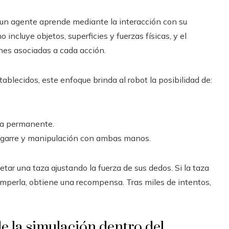
e un agente aprende mediante la interacción con su
o incluye objetos, superficies y fuerzas físicas, y el
nes asociadas a cada acción.
ablecidos, este enfoque brinda al robot la posibilidad de:
ía permanente.
 agarre y manipulación con ambas manos.
tar una taza ajustando la fuerza de sus dedos. Si la taza
 romperla, obtiene una recompensa. Tras miles de intentos,
 la simulación dentro del