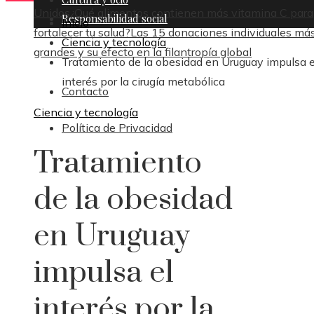
Unidos
¿Qué alimentos contienen más vitamina C para
Responsabilidad social
Inicio
fortalecer tu salud?
Las 15 donaciones individuales má
Ciencia y tecnología
grandes y su efecto en la filantropía global
Tratamiento de la obesidad en Uruguay impulsa e
interés por la cirugía metabólica
Contacto
Ciencia y tecnología
Política de Privacidad
Tratamiento
de la obesidad
en Uruguay
impulsa el
interés por la