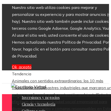
Nuestro sitio web utiliza cookies para mejorar y
personalizar su experiencia y para mostrar anuncios (si
hay). Nuestro sitio web también puede incluir cookies 
terceros como Google Adsense, Google Analytics, Yout
Al usar el sitio web, usted consiente el uso de cookies.
Hemos actualizado nuestra Política de Privacidad. Por
favor, haga clic en el botón para consultar nuestra Polí
de Privacidad.
Ok, acepto
Tendencia
Animales con sentidos extraordinarios: los 10 más
impresionantes
Desastres industriales que marcaron u
antes y un después en la protección ambiental
Estrate
Inversiones y negocios
efectivas de responsabilidad social empresarial para
Ciencia y tecnología
diversidad en empleo y compras responsables en Est
Cultura y ocio