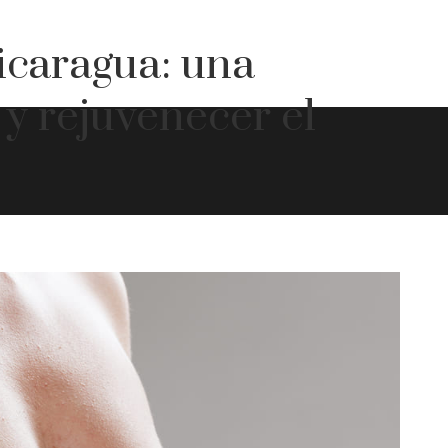
icaragua: una
y rejuvenecer el