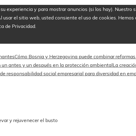
r su experiencia y para mostrar anuncios (si los hay). Nuestro 
usar el sitio web, usted consiente el uso de cookies. Hemos a
ca de Privacidad.
onantes
Cómo Bosnia y Herzegovina puede combinar reformas e
n un antes y un después en la protección ambiental
La creació
 de responsabilidad social empresarial para diversidad en e
var y rejuvenecer el busto