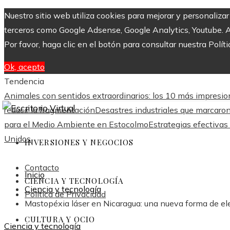
Nuestro sitio web utiliza cookies para mejorar y personaliza
terceros como Google Adsense, Google Analytics, Youtube. Al 
Por favor, haga clic en el botón para consultar nuestra Políti
Ok, acepto
Tendencia
Animales con sentidos extraordinarios: los 10 más impresi
reducir la fragmentación
Desastres industriales que marcaro
para el Medio Ambiente en Estocolmo
Estrategias efectivas
Unidos
INVERSIONES Y NEGOCIOS
Contacto
Inicio
CIENCIA Y TECNOLOGÍA
Ciencia y tecnología
Política de Privacidad
Mastopéxia láser en Nicaragua: una nueva forma de ele
CULTURA Y OCIO
Ciencia y tecnología