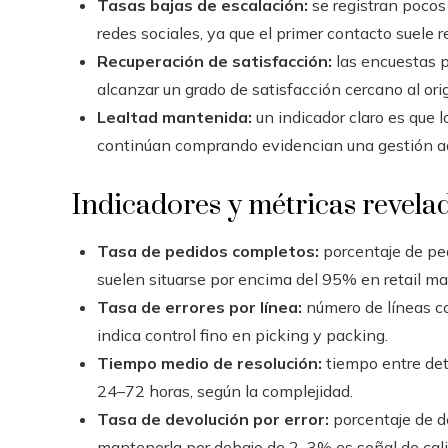
Tasas bajas de escalación:
se registran pocos
redes sociales, ya que el primer contacto suele re
Recuperación de satisfacción:
las encuestas p
alcanzar un grado de satisfacción cercano al ori
Lealtad mantenida:
un indicador claro es que 
continúan comprando evidencian una gestión a
Indicadores y métricas revela
Tasa de pedidos completos:
porcentaje de ped
suelen situarse por encima del 95% en retail ma
Tasa de errores por línea:
número de líneas con
indica control fino en picking y packing.
Tiempo medio de resolución:
tiempo entre dete
24–72 horas, según la complejidad.
Tasa de devolución por error:
porcentaje de d
mantenerla por debajo de 2–3% es señal de cali