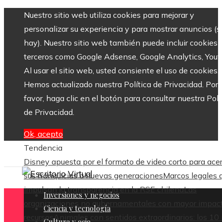
Nuestro sitio web utiliza cookies para mejorar y
personalizar su experiencia y para mostrar anuncios (si
hay). Nuestro sitio web también puede incluir cookies 
terceros como Google Adsense, Google Analytics, Yout
Al usar el sitio web, usted consiente el uso de cookies.
Hemos actualizado nuestra Política de Privacidad. Por
favor, haga clic en el botón para consultar nuestra Polí
de Privacidad.
Ok, acepto
Tendencia
Disney apuesta por el formato de video corto para ace
sus franquicias a nuevas generaciones
Marcos legales 
impulsan la transparencia en la RSE chilena
Las
Inversiones y negocios
organizaciones no gubernamentales con mayor impac
Ciencia y tecnología
recursos
Animales con sentidos extraordinarios: los 10
Cultura y ocio