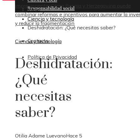
impresionantes
Cómo Bosnia y Herzegovina puede
Responsabilidad social
Inicio
combinar reformas e incentivos para aumentar la inve
Ciencia y tecnología
y reducir la fragmentación
Deshidratación: ¿Qué necesitas saber?
Contacto
Ciencia y tecnología
Política de Privacidad
Deshidratación:
¿Qué
necesitas
saber?
Otilia Adame Luevano
Hace 5