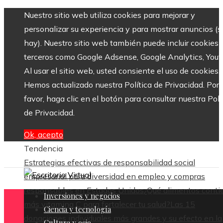
Nuestro sitio web utiliza cookies para mejorar y
personalizar su experiencia y para mostrar anuncios (si
hay). Nuestro sitio web también puede incluir cookies 
terceros como Google Adsense, Google Analytics, Yout
Al usar el sitio web, usted consiente el uso de cookies.
Hemos actualizado nuestra Política de Privacidad. Por
favor, haga clic en el botón para consultar nuestra Polí
de Privacidad.
Ok, acepto
Tendencia
Estrategias efectivas de responsabilidad social
empresarial para diversidad en empleo y compras
responsables en Estados Unidos
¿Qué alimentos cont
Inversiones y negocios
más vitamina C para fortalecer tu salud?
Las 15
Ciencia y tecnología
donaciones individuales más grandes y su efecto en la
Cultura y ocio