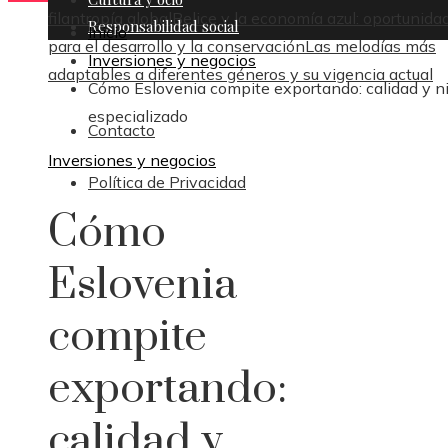
filantropía global
Belice y la economía azul: oportunida
Responsabilidad social
Inicio
para el desarrollo y la conservación
Las melodías más
Inversiones y negocios
adaptables a diferentes géneros y su vigencia actual
Cómo Eslovenia compite exportando: calidad y n
especializado
Contacto
Inversiones y negocios
Política de Privacidad
Cómo
Eslovenia
compite
exportando:
calidad y