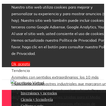
Nuestro sitio web utiliza cookies para mejorar y
personalizar su experiencia y para mostrar anuncios (si
hay). Nuestro sitio web también puede incluir cookies 
terceros como Google Adsense, Google Analytics, Yout
Al usar el sitio web, usted consiente el uso de cookies.
Hemos actualizado nuestra Política de Privacidad. Por
favor, haga clic en el botón para consultar nuestra Polí
de Privacidad.
Ok, acepto
Tendencia
Animales con sentidos extraordinarios: los 10 más
impresionantes
Desastres industriales que marcaron u
antes y un después en la protección ambiental
La crea
Inversiones y negocios
del Programa de las Naciones Unidas para el Medio
Ciencia y tecnología
Ambiente en Estocolmo
Estrategias efectivas de
Cultura y ocio