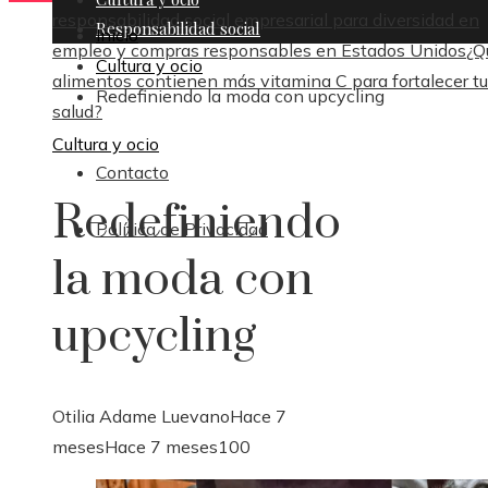
responsabilidad social empresarial para diversidad en
Responsabilidad social
Inicio
empleo y compras responsables en Estados Unidos
¿Q
Cultura y ocio
alimentos contienen más vitamina C para fortalecer tu
Redefiniendo la moda con upcycling
salud?
Cultura y ocio
Contacto
Redefiniendo
Política de Privacidad
la moda con
upcycling
Otilia Adame Luevano
Hace 7
meses
Hace 7 meses
100