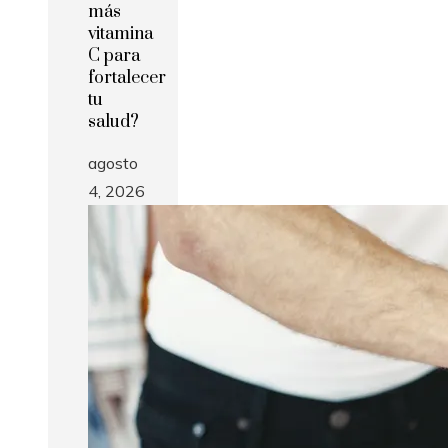
más
vitamina
C para
fortalecer
tu
salud?
agosto
4, 2026