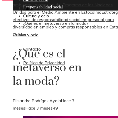
ambiental
La creación del Programa de las Naciones
Responsabilidad social
Inicio
Unidas para el Medio Ambiente en Estocolmo
Estrateg
Cultura y ocio
efectivas de responsabilidad social empresarial para
¿Qué es el metaverso en la moda?
diversidad en empleo y compras responsables en Est
Unidos
Cultura y ocio
Contacto
¿Qué es el
Política de Privacidad
metaverso en
la moda?
Elisandro Rodrígez Ayala
Hace 3
meses
Hace 3 meses
49