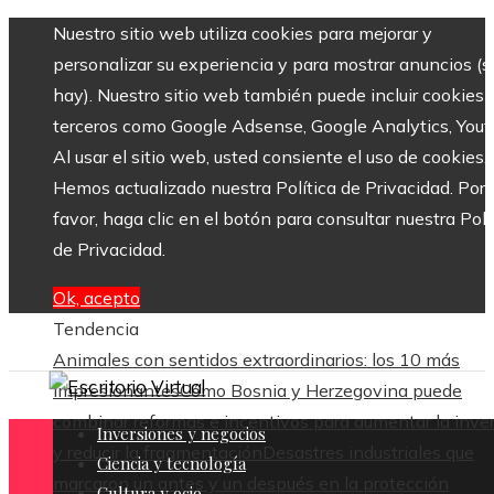
Nuestro sitio web utiliza cookies para mejorar y
personalizar su experiencia y para mostrar anuncios (si
hay). Nuestro sitio web también puede incluir cookies 
terceros como Google Adsense, Google Analytics, Yout
Al usar el sitio web, usted consiente el uso de cookies.
Hemos actualizado nuestra Política de Privacidad. Por
favor, haga clic en el botón para consultar nuestra Polí
de Privacidad.
Ok, acepto
Tendencia
Animales con sentidos extraordinarios: los 10 más
impresionantes
Cómo Bosnia y Herzegovina puede
combinar reformas e incentivos para aumentar la inve
Inversiones y negocios
y reducir la fragmentación
Desastres industriales que
Ciencia y tecnología
marcaron un antes y un después en la protección
Cultura y ocio