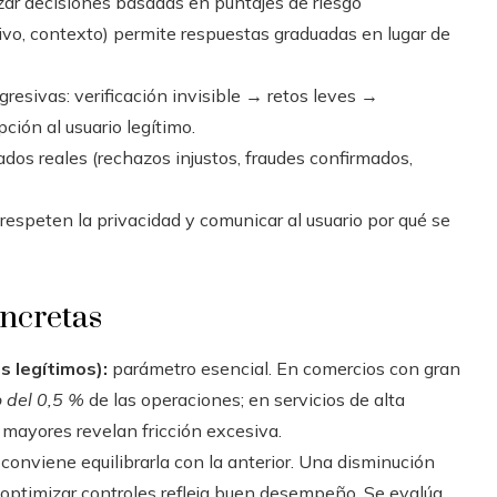
zar decisiones basadas en puntajes de riesgo
vo, contexto) permite respuestas graduadas en lugar de
resivas: verificación invisible → retos leves →
pción al usuario legítimo.
ados reales (rechazos injustos, fraudes confirmados,
respeten la privacidad y comunicar al usuario por qué se
oncretas
s legítimos):
parámetro esencial. En comercios con gran
 del 0,5 %
de las operaciones; en servicios de alta
s mayores revelan fricción excesiva.
conviene equilibrarla con la anterior. Una disminución
e optimizar controles refleja buen desempeño. Se evalúa