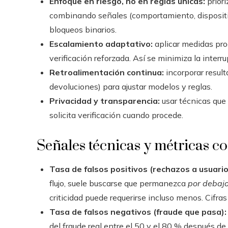
Enfoque en riesgo, no en reglas únicas:
priori
combinando señales (comportamiento, dispositi
bloqueos binarios.
Escalamiento adaptativo:
aplicar medidas prog
verificación reforzada. Así se minimiza la interru
Retroalimentación continua:
incorporar result
devoluciones) para ajustar modelos y reglas.
Privacidad y transparencia:
usar técnicas que 
solicita verificación cuando procede.
Señales técnicas y métricas c
Tasa de falsos positivos (rechazos a usuario
flujo, suele buscarse que permanezca
por debajo
criticidad puede requerirse incluso menos. Cifra
Tasa de falsos negativos (fraude que pasa):
del fraude real entre el 50 y el 80 % después d