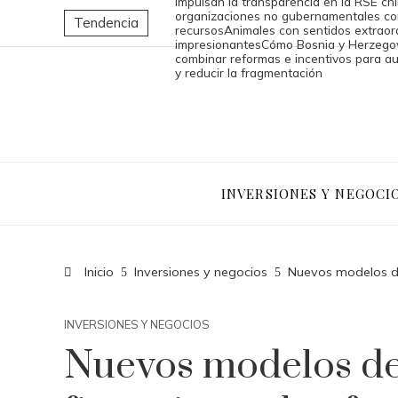
impulsan la transparencia en la RSE ch
organizaciones no gubernamentales co
Tendencia
recursos
Animales con sentidos extraord
impresionantes
Cómo Bosnia y Herzego
combinar reformas e incentivos para au
y reducir la fragmentación
INVERSIONES Y NEGOCI
Inicio
Inversiones y negocios
Nuevos modelos de
INVERSIONES Y NEGOCIOS
Nuevos modelos d