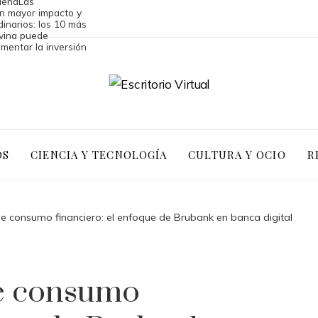
ilena
Las
n mayor impacto y
inarios: los 10 más
vina puede
mentar la inversión
OS
CIENCIA Y TECNOLOGÍA
CULTURA Y OCIO
R
 consumo financiero: el enfoque de Brubank en banca digital
e consumo