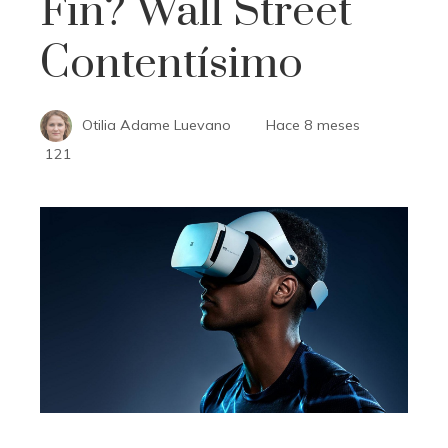
Fin? Wall Street
Contentísimo
Otilia Adame Luevano
Hace 8 meses
121