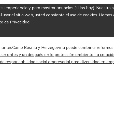
r su experiencia y para mostrar anuncios (si los hay). Nuestro 
usar el sitio web, usted consiente el uso de cookies. Hemos a
ca de Privacidad.
onantes
Cómo Bosnia y Herzegovina puede combinar reformas e
n un antes y un después en la protección ambiental
La creació
 de responsabilidad social empresarial para diversidad en e