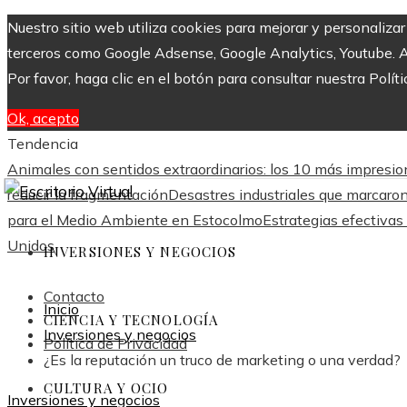
Nuestro sitio web utiliza cookies para mejorar y personaliza
terceros como Google Adsense, Google Analytics, Youtube. Al 
Por favor, haga clic en el botón para consultar nuestra Políti
Ok, acepto
Tendencia
Animales con sentidos extraordinarios: los 10 más impresi
reducir la fragmentación
Desastres industriales que marcaro
para el Medio Ambiente en Estocolmo
Estrategias efectivas
Unidos
INVERSIONES Y NEGOCIOS
Contacto
Inicio
CIENCIA Y TECNOLOGÍA
Inversiones y negocios
Política de Privacidad
¿Es la reputación un truco de marketing o una verdad?
CULTURA Y OCIO
Inversiones y negocios