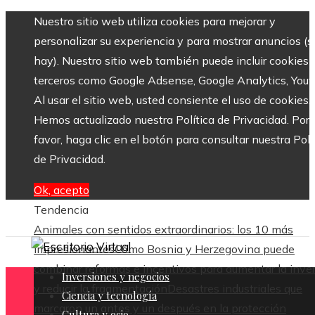
Nuestro sitio web utiliza cookies para mejorar y
personalizar su experiencia y para mostrar anuncios (si
hay). Nuestro sitio web también puede incluir cookies 
terceros como Google Adsense, Google Analytics, Yout
Al usar el sitio web, usted consiente el uso de cookies.
Hemos actualizado nuestra Política de Privacidad. Por
favor, haga clic en el botón para consultar nuestra Polí
de Privacidad.
Ok, acepto
Tendencia
Animales con sentidos extraordinarios: los 10 más
impresionantes
Cómo Bosnia y Herzegovina puede
combinar reformas e incentivos para aumentar la inve
Inversiones y negocios
y reducir la fragmentación
Desastres industriales que
Ciencia y tecnología
marcaron un antes y un después en la protección
Cultura y ocio