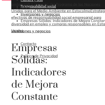
ambiental
La creación del Programa de las Naciones
Responsabilidad social
Inicio
Unidas para el Medio Ambiente en Estocolmo
Estrateg
Inversiones y negocios
efectivas de responsabilidad social empresarial para
Empresas Sólidas: Indicadores de Mejora Consta
diversidad en empleo y compras responsables en Est
Unidos
Inversiones y negocios
Contacto
Empresas
Política de Privacidad
Sólidas:
Indicadores
de Mejora
Constante