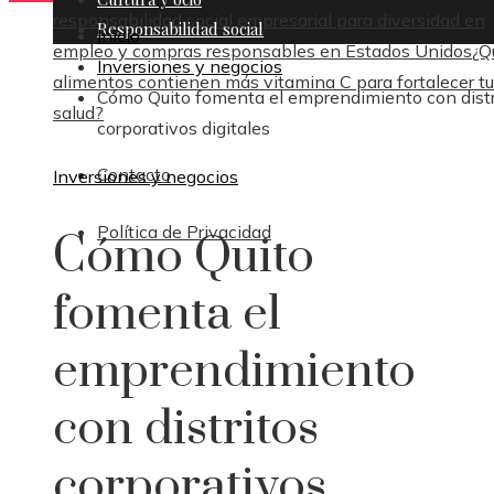
responsabilidad social empresarial para diversidad en
Responsabilidad social
Inicio
empleo y compras responsables en Estados Unidos
¿Q
Inversiones y negocios
alimentos contienen más vitamina C para fortalecer tu
Cómo Quito fomenta el emprendimiento con distr
salud?
corporativos digitales
Contacto
Inversiones y negocios
Política de Privacidad
Cómo Quito
fomenta el
emprendimiento
con distritos
corporativos