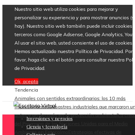
Nuestro sitio web utiliza cookies para mejorar y
personalizar su experiencia y para mostrar anuncios (si
hay). Nuestro sitio web también puede incluir cookies 
terceros como Google Adsense, Google Analytics, Yout
Al usar el sitio web, usted consiente el uso de cookies.
Hemos actualizado nuestra Política de Privacidad. Por
favor, haga clic en el botón para consultar nuestra Polí
de Privacidad.
Ok, acepto
Tendencia
Animales con sentidos extraordinarios: los 10 más
impresionantes
Desastres industriales que marcaron u
antes y un después en la protección ambiental
La crea
Inversiones y negocios
del Programa de las Naciones Unidas para el Medio
Ciencia y tecnología
Ambiente en Estocolmo
Estrategias efectivas de
Cultura y ocio