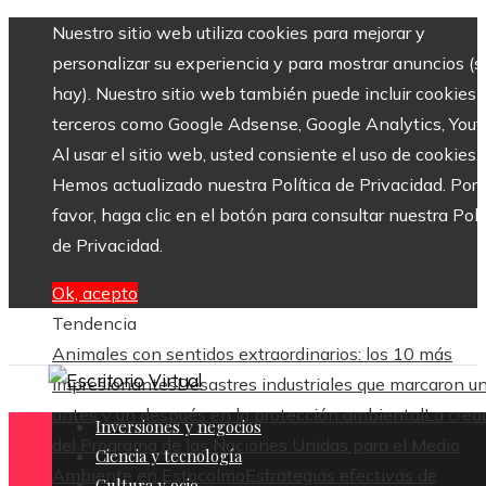
Nuestro sitio web utiliza cookies para mejorar y
personalizar su experiencia y para mostrar anuncios (si
hay). Nuestro sitio web también puede incluir cookies 
terceros como Google Adsense, Google Analytics, Yout
Al usar el sitio web, usted consiente el uso de cookies.
Hemos actualizado nuestra Política de Privacidad. Por
favor, haga clic en el botón para consultar nuestra Polí
de Privacidad.
Ok, acepto
Tendencia
Animales con sentidos extraordinarios: los 10 más
impresionantes
Desastres industriales que marcaron u
antes y un después en la protección ambiental
La crea
Inversiones y negocios
del Programa de las Naciones Unidas para el Medio
Ciencia y tecnología
Ambiente en Estocolmo
Estrategias efectivas de
Cultura y ocio