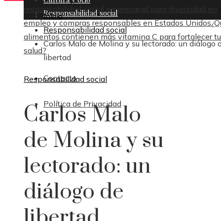
responsabilidad social empresarial para diversidad en
Responsabilidad social
Inicio
empleo y compras responsables en Estados Unidos
¿Q
Responsabilidad social
alimentos contienen más vitamina C para fortalecer tu
Carlos Malo de Molina y su lectorado: un diálogo 
salud?
libertad
Contacto
Responsabilidad social
Política de Privacidad
Carlos Malo
de Molina y su
lectorado: un
diálogo de
libertad