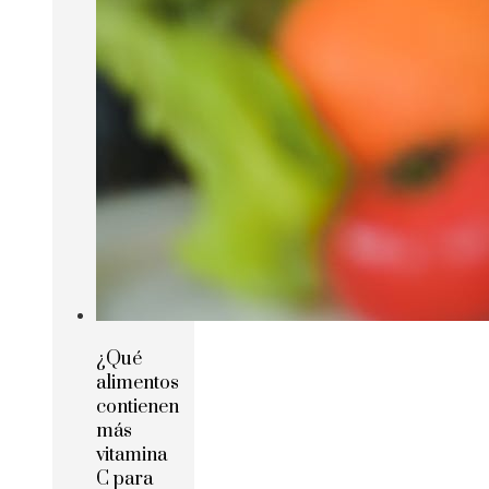
¿Qué
alimentos
contienen
más
vitamina
C para