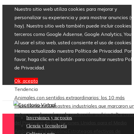
Nuestro sitio web utiliza cookies para mejorar y
personalizar su experiencia y para mostrar anuncios (si
hay). Nuestro sitio web también puede incluir cookies 
terceros como Google Adsense, Google Analytics, Yout
Al usar el sitio web, usted consiente el uso de cookies.
Hemos actualizado nuestra Política de Privacidad. Por
favor, haga clic en el botón para consultar nuestra Polí
de Privacidad.
Ok, acepto
Tendencia
Animales con sentidos extraordinarios: los 10 más
impresionantes
Desastres industriales que marcaron u
antes y un después en la protección ambiental
La crea
Inversiones y negocios
del Programa de las Naciones Unidas para el Medio
Ciencia y tecnología
Ambiente en Estocolmo
Estrategias efectivas de
Cultura y ocio