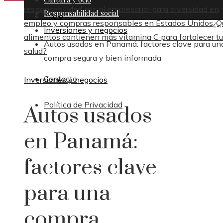
responsabilidad social empresarial para diversidad en
Responsabilidad social
Inicio
empleo y compras responsables en Estados Unidos
¿Q
Inversiones y negocios
alimentos contienen más vitamina C para fortalecer tu
Autos usados en Panamá: factores clave para un
salud?
compra segura y bien informada
Contacto
Inversiones y negocios
Política de Privacidad
Autos usados
en Panamá:
factores clave
para una
compra